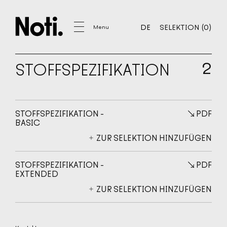
IHRE SELEKTION
0
DE
SELEKTION
(
0
)
Menu
DE
SELEKTION
2
STOFFSPEZIFIKATION
MÖBEL
PROJEKTE
STOFFSPEZIFIKATION -
↘
PDF
WERKZEUGE
BASIC
↘
ZUR SELEKTION HINZUFÜGEN
STOFFSPEZIFIKATION
AUSFÜHRUNGSMATERIALIEN
STOFFSPEZIFIKATION -
↘
PDF
STOFFTEXTUREN - BASIC
EXTENDED
↘
STOFFTEXTUREN - EXTENDED
ZUR SELEKTION HINZUFÜGEN
PRODUKTBLÄTTER
MONTAGEANLEITUNG FÜR MÖBEL
HANDBUCH FÜR MÖBELNUTZUNG UND -