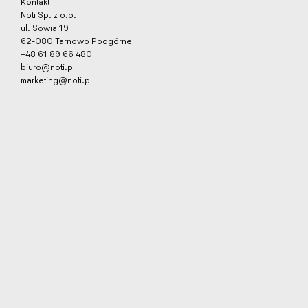
Kontakt
WARTUNG
Noti Sp. z o.o.
GARANTIEKARTE
ul. Sowia 19
62-080 Tarnowo Podgórne
ZERTIFIKATE
+48 61 89 66 480
HANDELSBEDINGUNGEN
biuro@noti.pl
marketing@noti.pl
KATALOG
DESIGNER
ÜBER UNS
2D/3D-DATEIEN