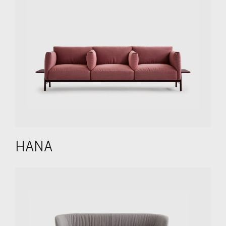
PROJEKTE
WERKZEUGE
KATALOG
DESIGNER
ÜBER UNS
HANA
2D/3D-DATEIEN