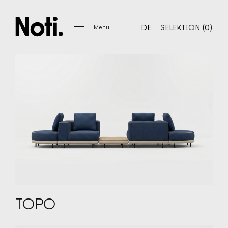
IHRE SELEKTION
0
DE
SELEKTION
(
0
)
Menu
DE
SELEKTION
MÖBEL
SOFAS
SESSEL
STÜHLE
HOCKER
POUFFS
KAFFEETISCHE
TISCHE
KOMMODEN, BRETTER
AKUSTIKMÖBEL
TOPO
SCHMUCK