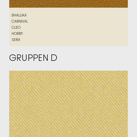
BHALUKA
BHALUKA
CARNIVAL
CARNIVAL
CLEO
CLEO
HORBY
HORBY
SERA
SERA
GRUPPEN D