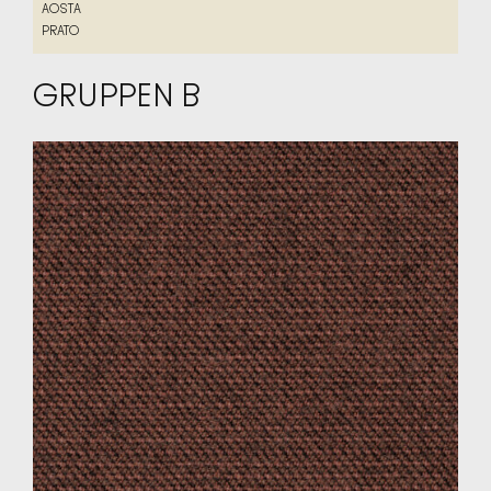
AOSTA
AOSTA
PRATO
PRATO
GRUPPEN B