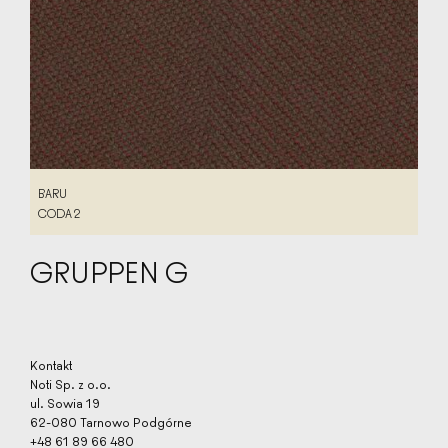
BARU
BARU
CODA 2
CODA 2
GRUPPEN G
Kontakt
Noti Sp. z o.o.
ul. Sowia 19
62-080 Tarnowo Podgórne
+48 61 89 66 480