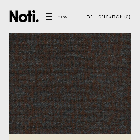
IHRE SELEKTION
0
DE
SELEKTION
(
0
)
Menu
DE
SELEKTION
MÖBEL
PROJEKTE
WERKZEUGE
STOFFSPEZIFIKATION
AUSFÜHRUNGSMATERIALIEN
STOFFTEXTUREN - BASIC
STOFFTEXTUREN - EXTENDED
PRODUKTBLÄTTER
MONTAGEANLEITUNG FÜR MÖBEL
HANDBUCH FÜR MÖBELNUTZUNG UND -