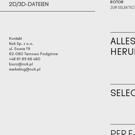
ROTOR
2D/3D-DATEIEN
ZUR SELEKTIO
ALLE
Kontakt
Noti Sp. z o.o.
HERU
ul. Sowia 19
62-080 Tarnowo Podgórne
+48 61 89 66 480
biuro@noti.pl
marketing@noti.pl
SELE
PER E