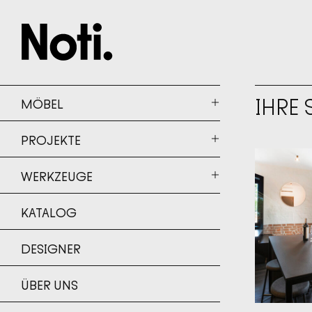
IHRE
MÖBEL
PROJEKTE
DETAILS
WERKZEUGE
DETAILS
KATALOG
DESIGNER
↘
NIEDRIG
ÜBER UNS
NIEDRIG
HOHE AU
HOHE AU