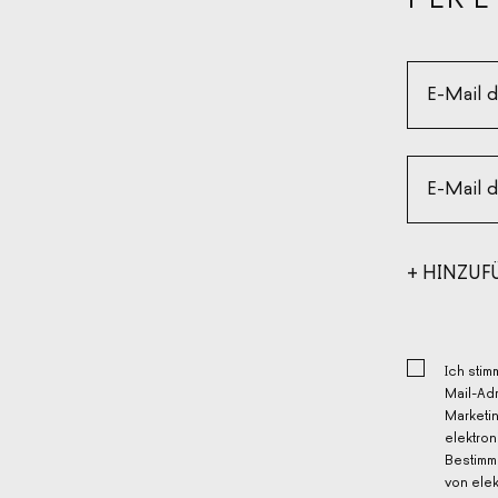
E-Mail 
E-Mail 
+ HINZUF
EMPFÄNG
+ HINZUF
EMPFÄNG
Ich stim
Mail-Adr
Marketi
elektro
Bestimm
von ele