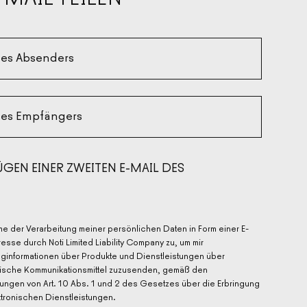
des Absenders
des Empfängers
ÜGEN EINER ZWEITEN E-MAIL DES
ERS
ÜGEN EINER ZWEITEN E-MAIL DES
ERS
me der Verarbeitung meiner persönlichen Daten in Form einer E-
esse durch Noti Limited Liability Company zu, um mir
nginformationen über Produkte und Dienstleistungen über
nische Kommunikationsmittel zuzusenden, gemäß den
ungen von Art. 10 Abs. 1 und 2 des Gesetzes über die Erbringung
ktronischen Dienstleistungen.