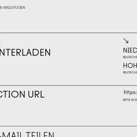
N HINZUFÜGEN
S
↘
NTERLADEN
NIE
BILDSCH
NIE
HOH
BILDSCH
HOH
CTION URL
BITTE KO
-MAIL TEILEN