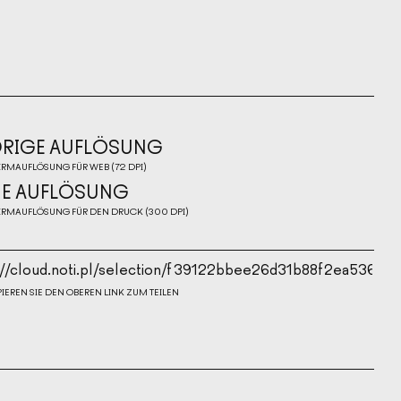
DRIGE AUFLÖSUNG
IRMAUFLÖSUNG FÜR WEB (72 DPI)
DRIGE AUFLÖSUNG
E AUFLÖSUNG
IRMAUFLÖSUNG FÜR DEN DRUCK (300 DPI)
E AUFLÖSUNG
PIEREN SIE DEN OBEREN LINK ZUM TEILEN