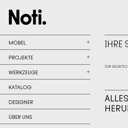
IHRE
MÖBEL
PROJEKTE
ZUR SELEKTIO
DETAILS
WERKZEUGE
DETAILS
↘
PDF - 2.1
KATALOG
PDF - 2.1
ALLE
DESIGNER
HERU
ÜBER UNS