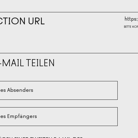
HOH
CTION URL
BITTE KO
-MAIL TEILEN
des Absenders
des Empfängers