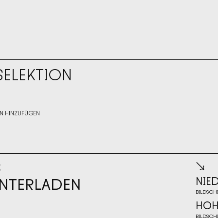
IHRE 
 SELEKTION
N HINZUFÜGEN
5 MB
5 MB
S
↘
NTERLADEN
NIE
BILDSCH
NIE
HOH
BILDSCH