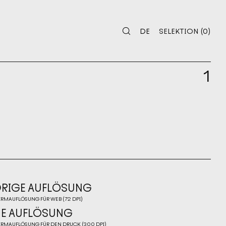
SELEKTION
0
DE
SELEKTION
(
0
)
DE
SELEKTION
1
DRIGE AUFLÖSUNG
IRMAUFLÖSUNG FÜR WEB (72 DPI)
DRIGE AUFLÖSUNG
E AUFLÖSUNG
IRMAUFLÖSUNG FÜR DEN DRUCK (300 DPI)