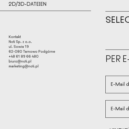
2D/3D-DATEIEN
SELE
Kontakt
Noti Sp. z o.o.
ul. Sowia 19
62-080 Tarnowo Podgórne
PER E
+48 61 89 66 480
biuro@noti.pl
marketing@noti.pl
E-Mail 
E-Mail 